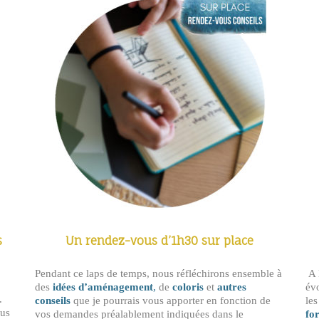
s
Un rendez-vous d’1h30 sur place
Pendant ce laps de temps, nous réfléchirons ensemble à
A l
des
idées d’aménagement
,
de
coloris
et
autres
évo
.
conseils
que je pourrais vous apporter en fonction de
les
ous
vos demandes préalablement indiquées dans le
fo