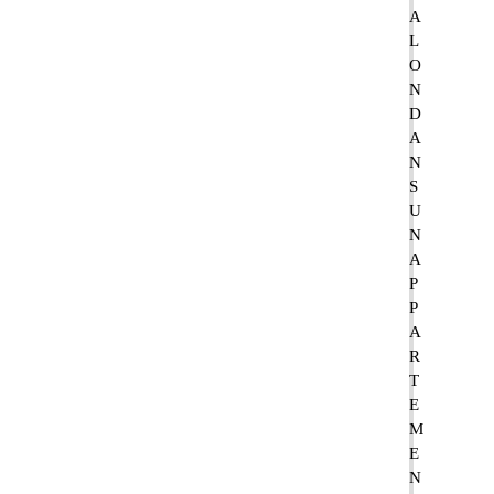
A
L
O
N
D
A
N
S
U
N
A
P
P
A
R
T
E
M
E
N