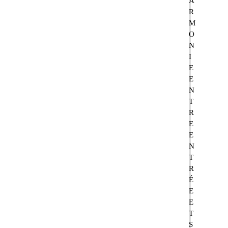
A
R
M
O
N
I
E
E
N
T
R
E
E
N
T
R
É
E
E
T
S