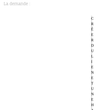
La demande :
C
R
É
E
R
D
U
L
I
E
N
E
T
U
N
E
H