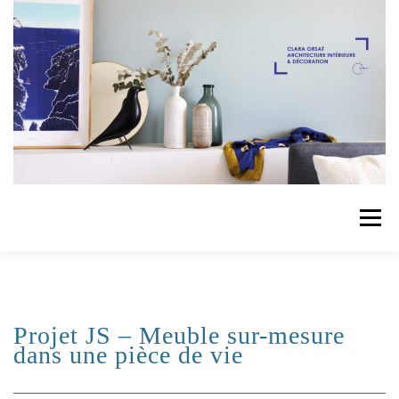
Aller
au
contenu
Menu
ACCUEIL
RÉALISATIONS
PRESTATIONS
Projet JS – Meuble sur-mesure
dans une pièce de vie
CONTACT