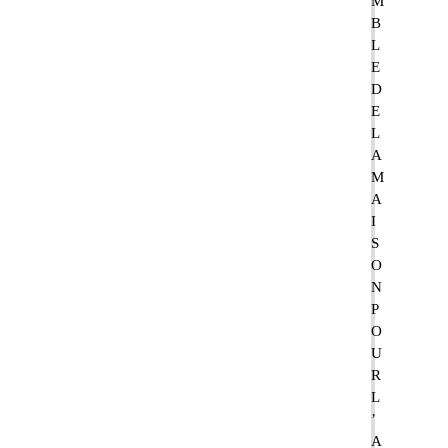
M
B
L
E
D
E
L
A
M
A
I
S
O
N
P
O
U
R
L
’
A