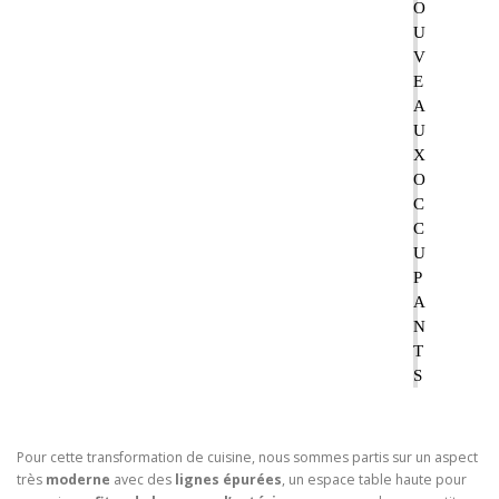
O
U
V
E
A
U
X
O
C
C
U
P
A
N
T
S
Pour cette transformation de cuisine, nous sommes partis sur un aspect
très
moderne
avec des
lignes épurées
, un espace table haute pour