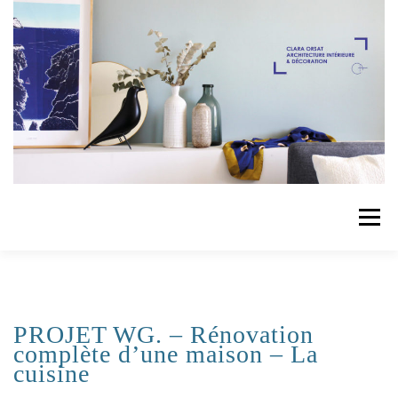
Aller
au
contenu
Menu
ACCUEIL
RÉALISATIONS
PRESTATIONS
PROJET WG. – Rénovation
complète d’une maison – La
CONTACT
cuisine