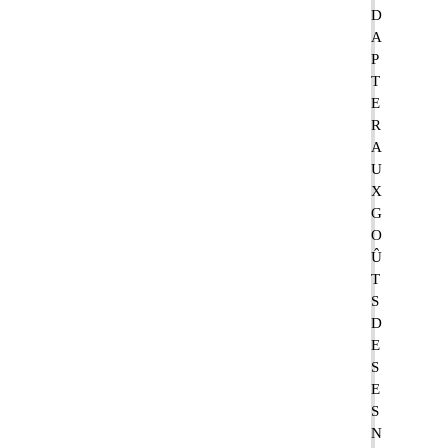
D
A
P
T
E
R
A
U
X
G
O
Û
T
S
D
E
S
E
S
N