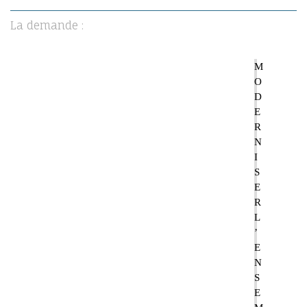
La demande :
M
O
D
E
R
N
I
S
E
R
L
’
E
N
S
E